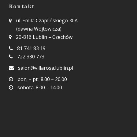
Kontakt
ul. Emila Czaplińskiego 30A
(dawna Wójtowicza)
20-816 Lublin – Czechów
81 741 83 19
722 330 773
salon@villarosa.lublin.pl
pon. – pt.: 8.00 – 20.00
sobota: 8.00 – 14.00