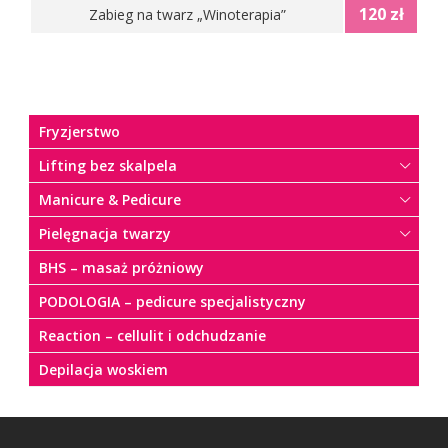
120 zł
Zabieg na twarz „Winoterapia”
Fryzjerstwo
Lifting bez skalpela
Manicure & Pedicure
Pielęgnacja twarzy
BHS – masaż próżniowy
PODOLOGIA – pedicure specjalistyczny
Reaction – cellulit i odchudzanie
Depilacja woskiem