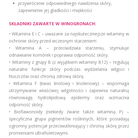
przywrócenie odpowiedniego nawilżenia skóry,
zapewnienie jej gładkości i miękkości
SKŁADNIKI ZAWARTE W WINOGRONACH:
• Witamina E i C – uważane za najskuteczniejsze witaminy w
ochronie skóry przed wczesnym starzeniem
• Witamina A – przeciwdziała starzeniu, stymuluje
odnawianie komórek i poprawia odporność skóry.
• Witaminy z grupy B (z wyjątkiem witaminy B12) – regulują
naturalne funkcje skóry podczas wydzielania wilgoci i
tłuszczów oraz chronią zdrową skórę.
• Witamina F (kwas linolowy i linolenowy) – wspomaga
utrzymywanie właściwej wilgotności i zapewnia naturalną
równowagę hydrolipidową epidermy oraz wzmacnia
odporność skóry.
• Bioflawonoidy (niekiedy zwane także witaminą P) –
specyficzna grupa pigmentów roślinnych, które posiadają
ogromny potencjał przeciwutleniający i chronią skórę przez
promieniami ultrafioletowymi.