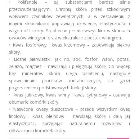
• Polifenole – są substancjami bardzo silnie
przeciwutleniającymi. Chronią skórę przed szkodliwym
wpływem czynników zewnętrznych, a w zestawieniu z
innymi składnikami poprawiają ukrwienie, elastyczność i
wilgotność skóry. Są obecne przede wszystkim w skórkach
owoców winogron oraz w ekstrakcie z pestek winogron.
• Kwas fosforowy i kwas krzemowy – zapewniają piękno
skóry.
• Liczne pierwiastki, jak np. sód, fosfor, wapń, potas,
żelazo, magnez – nawilżają i pielęgnują skórę. Co więcej:
bez minerałów skóra ulega osłabieniu, następuje
spowolnienie procesów metabolicznych, co grozi
pogorszeniem podstawowych funkcji skóry.
• Kwas jabłkowy, kwas winny i kwas cytrynowy – usuwają
obumarłe komórki skóry.
• Nasycone kwasy tłuszczowe – przede wszystkim kwas
linolowy i kwas oleinowy – nawilżają skórę i dają jej
elastyczność, sprzyjając naturalnemu rozwojowi i
odtwarzaniu komórek skóry.