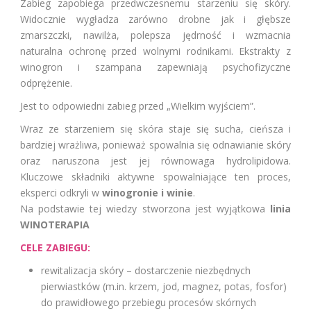
Zabieg zapobiega przedwczesnemu starzeniu się skóry.
Widocznie wygładza zarówno drobne jak i głębsze
zmarszczki, nawilża, polepsza jędrność i wzmacnia
naturalna ochronę przed wolnymi rodnikami. Ekstrakty z
winogron i szampana zapewniają psychofizyczne
odprężenie.
Jest to odpowiedni zabieg przed „Wielkim wyjściem”.
Wraz ze starzeniem się skóra staje się sucha, cieńsza i
bardziej wrażliwa, ponieważ spowalnia się odnawianie skóry
oraz naruszona jest jej równowaga hydrolipidowa.
Kluczowe składniki aktywne spowalniające ten proces,
eksperci odkryli w
winogronie i winie
.
Na podstawie tej wiedzy stworzona jest wyjątkowa
linia
WINOTERAPIA
CELE ZABIEGU:
rewitalizacja skóry – dostarczenie niezbędnych
pierwiastków (m.in. krzem, jod, magnez, potas, fosfor)
do prawidłowego przebiegu procesów skórnych